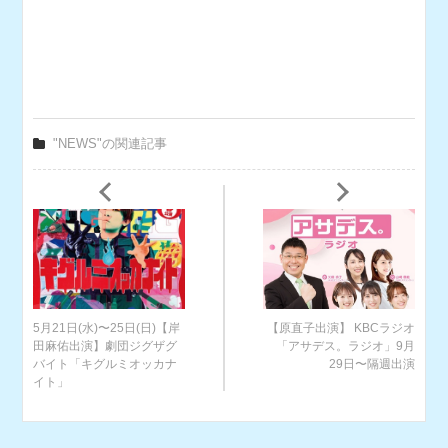
"NEWS"の関連記事
5月21日(水)〜25日(日)【岸
【原直子出演】 KBCラジオ
田麻佑出演】劇団ジグザグ
「アサデス。ラジオ」9月
バイト「キグルミオッカナ
29日〜隔週出演
イト」