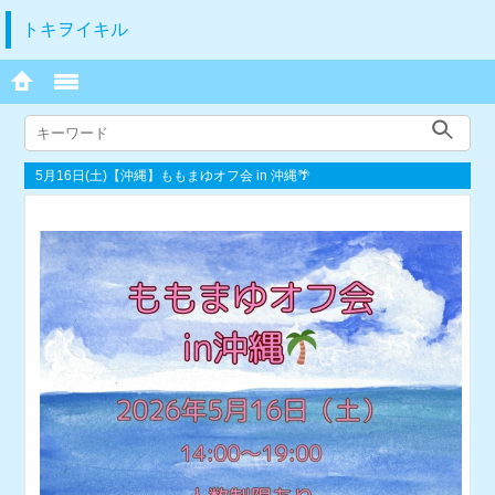
トキヲイキル
5月16日(土)【沖縄】ももまゆオフ会 in 沖縄🌴