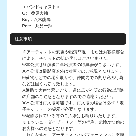
＜バンドキャスト＞
Gt：桑原大輔
Key：八木龍馬
Perc：此見一輝
注意事項
※アーティストの変更や出演辞退、またはお客様都合
による、チケットの払い戻しはございません。
※本公演は終演後に各出演者の特典会がございます。
※本公演は撮影席以外は着席でのご観覧となります。
※荷物などでの場所取りや、仲間内での割り込み行為
などは固くお断り致します。
※通路で大声で騒いだり、道に広がる等の行為は近隣
の店舗のご迷惑となりますのでご遠慮ください。
※本公演は再入場可能です。再入場の場合は必ず「電
子チケット」の提示が必要となります。
※泥酔されている方のご入場はお断りいたします。
※モッシュ・ダイブ・リフト等の行為、危険かつ他の
お客様への迷惑となります。
これらを含め、アーティストのパフォーマンスに支障