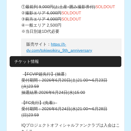
①
最前列 9,000円(お土産･囲み撮影券付)
SOLDOUT
②
撮影エリア 6,000円
SOLDOUT
③
前方エリア 4,000円
SOLDOUT
④一般エリア 2,500円
※当日別途1D代必要
販売サイト：
https://t-
dv.com/tokiwoikiru_9th_anniversary
チケット情報
【FCVIP超先行】(抽選
）
受付期間：2026年6月20日(土)21:00〜6月23日
(火)23:59
抽選結果:2026年6月24日(水)15:00
【FC先行】(先着）
受付期間：2026年6月24日(水)21:00〜6月28日
(日)23:59
IQプロジェクトオフィシャルファンクラブは入会はこ