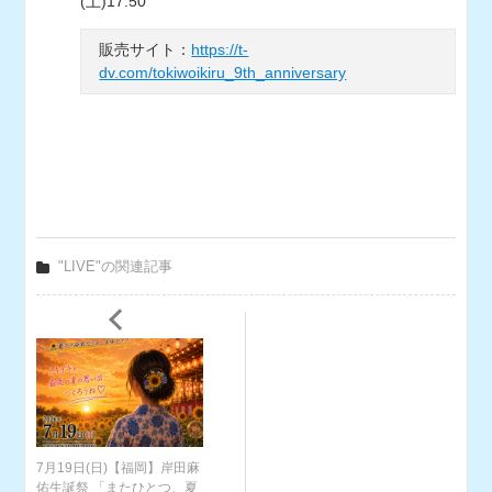
(土)17:50
販売サイト：
https://t-
dv.com/tokiwoikiru_9th_anniversary
"LIVE"の関連記事
7月19日(日)【福岡】岸田麻
佑生誕祭 「またひとつ、夏