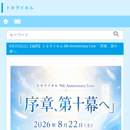
トキヲイキル
8月22日(土)【福岡】トキヲイキル 9th Anniversary Live 「序章、第十
幕へ」