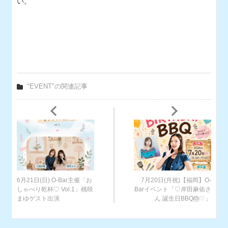
い。
"EVENT"の関連記事
6月21日(日) O-Bar主催「お
7月20日(月祝)【福岡】O-
しゃべり乾杯♡ Vol.1」桃咲
Barイベント「♡岸田麻佑さ
まゆゲスト出演
ん 誕生日BBQ🎂♡」